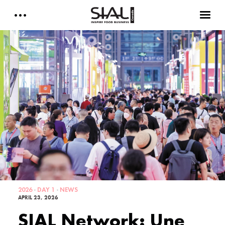
Daily 2026
E-Magazine
Testimonials
Media Kits
Designed by Cleverdis
Sial Canada Daily - media kit
2026
DAY 1
NEWS
APRIL 23, 2026
SIAL Network: Une