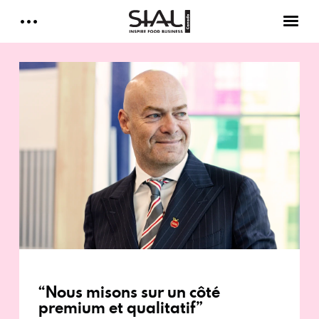
Daily 2026
E-Magazine
Testimonials
Media Kits
Designed by Cleverdis
Sial Canada Daily - media kit
“Nous misons sur un côté
premium et qualitatif”