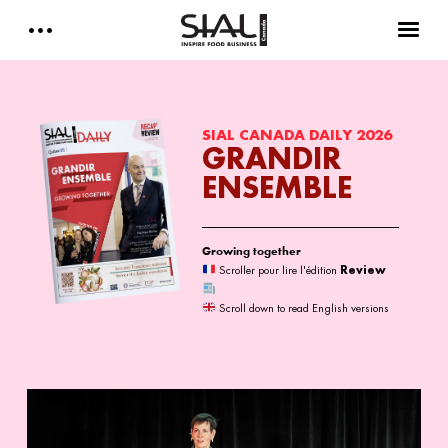
Daily 2026
E-Magazine
SIAL CANADA DAILY 2026
GRANDIR
ENSEMBLE
Testimonials
Media Kits
Growing together
Scroller pour lire l'édition
Review
Scroll down to read English versions
Designed by Cleverdis
Sial Canada Daily - media kit